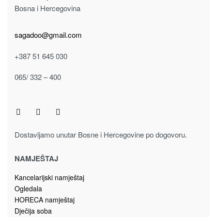
-16% OFF
Stolice
Vrtni namještaj
Vrtni program
STOLICA PVC 913-1113 bež, siva
62.00
KM