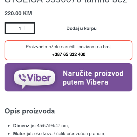
220.00
KM
Dodaj u korpu
Proizvod možete naručiti i pozivom na broj:
+387 65 332 400
Opis proizvoda
Dimenzije:
45/57/94/47 cm,
Materijal:
eko koža / čelik presvučen prahom,