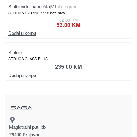
-7% OFF
Stolice
STOLICA 9590085 crna, hrom
205.00
KM
190.00
KM
Dodaj u korpu