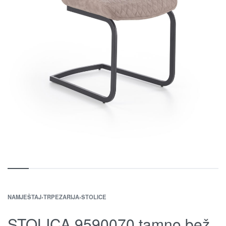
NAMJEŠTAJ
›
TRPEZARIJA
›
STOLICE
STOLICA 9590070 tamno bež