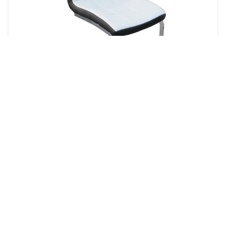
Stolice
TRPEZARIJSKA STOLICA 2060026 vještačka koža, bijelo-crna, hrom
210.00
KM
Dodaj u korpu