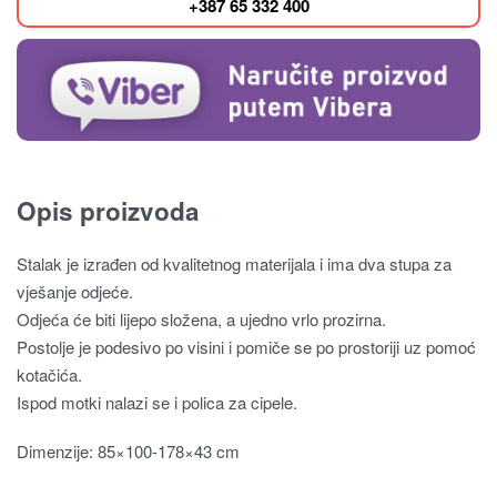
+387 65 332 400
Opis proizvoda
Stalak je izrađen od kvalitetnog materijala i ima dva stupa za
vješanje odjeće.
Odjeća će biti lijepo složena, a ujedno vrlo prozirna.
Postolje je podesivo po visini i pomiče se po prostoriji uz pomoć
kotačića.
Ispod motki nalazi se i polica za cipele.
Dimenzije: 85×100-178×43 cm