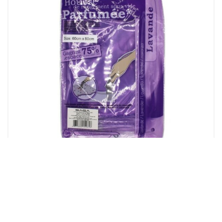
Odlaganje i Organizacija
VAKUM VREĆA ZA GARDEROBU MIRISNA – LAVANDA 913-1805
(60cm x 80cm)
6.50
KM
Dodaj u korpu