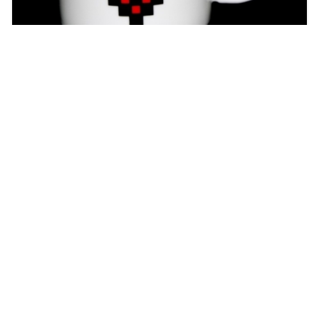
Poklon za njega
Poklon za nju
Valentinovo program
ŠOLJA SA SRCEM KOJE MIJENJA BOJU 913-403
9.50
KM
Dodaj u korpu
Magistralni put, bb
78430 Prnjavor
Bosna i Hercegovina