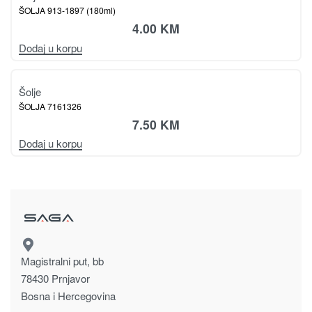
Šolje
ŠOLJA 7161324
7.50
KM
Dodaj u korpu
Poklon za nju
Šolje
ŠOLJA ZA ČAJ U KUTIJI 7161069
21.00
KM
Dodaj u korpu
Šolje
ŠOLJA 913-1897 (180ml)