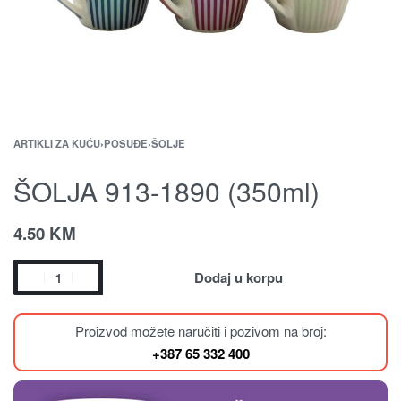
ARTIKLI ZA KUĆU
›
POSUĐE
›
ŠOLJE
ŠOLJA 913-1890 (350ml)
4.50
KM
Dodaj u korpu
Proizvod možete naručiti i pozivom na broj:
+387 65 332 400