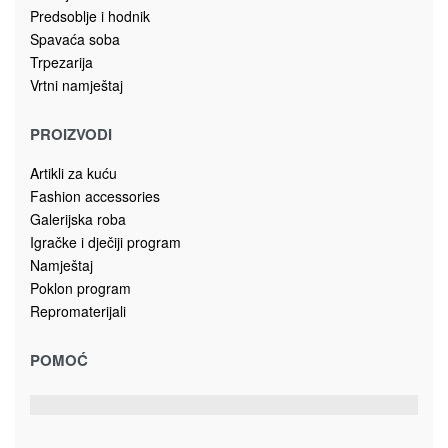
Šolje
ŠOLJA 7161326
7.50
KM
Dodaj u korpu
Magistralni put, bb
78430 Prnjavor
Bosna i Hercegovina
sagadoo@gmail.com