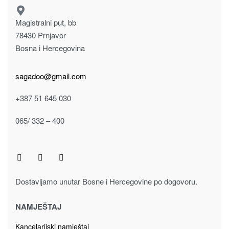
Ploske
Poklon za njega
PLOSKA (240ml) 913-1099 nehrđajući čelik, pluta
Pročitaj više