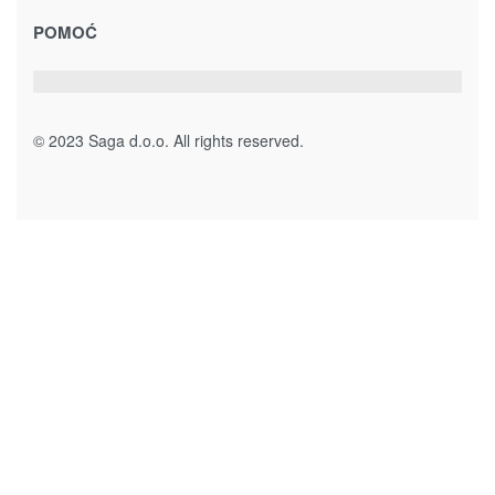
78430 Prnjavor
Bosna i Hercegovina
sagadoo@gmail.com
+387 51 645 030
065/ 332 – 400
Dostavljamo unutar Bosne i Hercegovine po dogovoru.
NAMJEŠTAJ
Kancelarijski namještaj
Ogledala
HORECA namještaj
Dječija soba