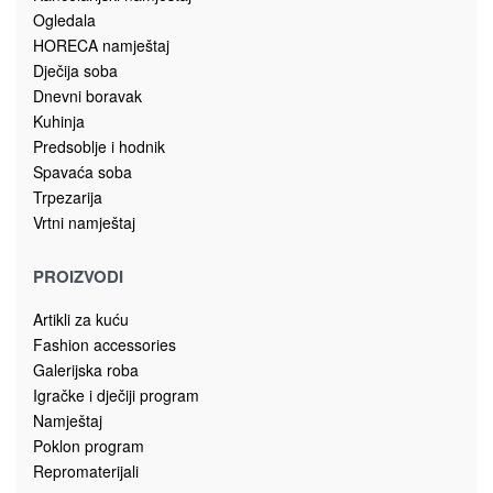
Ploske
Poklon za njega
PLOSKA (270ml) 913-1091 nehrđajući čelik, vještačka koža
16.00
KM
Dodaj u korpu
Magistralni put, bb