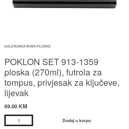
GALERIJSKA ROBA
›
PLOSKE
POKLON SET 913-1359
ploska (270ml), futrola za
tompus, privjesak za ključeve,
lijevak
69.00
KM
Dodaj u korpu