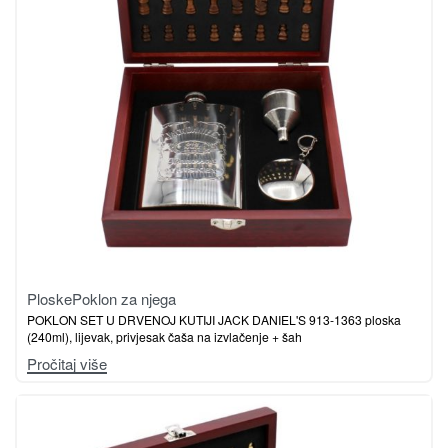
Ploske
Poklon za njega
POKLON SET U DRVENOJ KUTIJI JACK DANIEL'S 913-1363 ploska
(240ml), lijevak, privjesak čaša na izvlačenje + šah
Pročitaj više