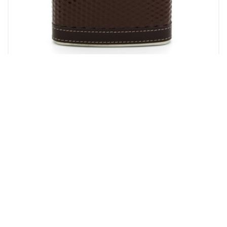
Ploske
Poklon za njega
PLOSKA (270ml) 913-1091 nehrđajući čelik, vještačka koža
16.00
KM
Dodaj u korpu
Magistralni put, bb
78430 Prnjavor
Bosna i Hercegovina