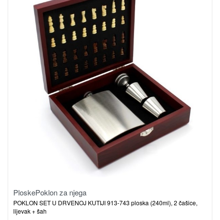
Ploske
Poklon za njega
POKLON SET U DRVENOJ KUTIJI 913-743 ploska (240ml), 2 čašice,
lijevak + šah