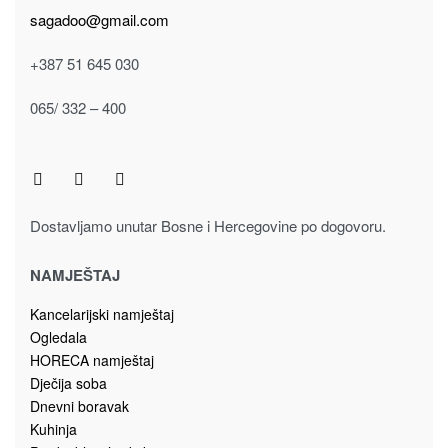
Plišane igračke
PLIŠANA IGRAČKA MEDO 40cm 913-2036
28.00
KM
Dodaj u korpu