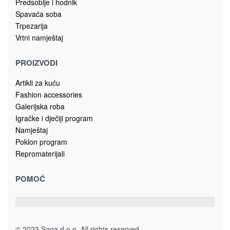
Plišane igračke
PLIŠANA IGRAČKA KOALA 23cm 913-2033
19.00
KM
Dodaj u korpu
Plišane igračke
PLIŠANA ŽABA 26cm 9138062
17.00
KM
Dodaj u korpu