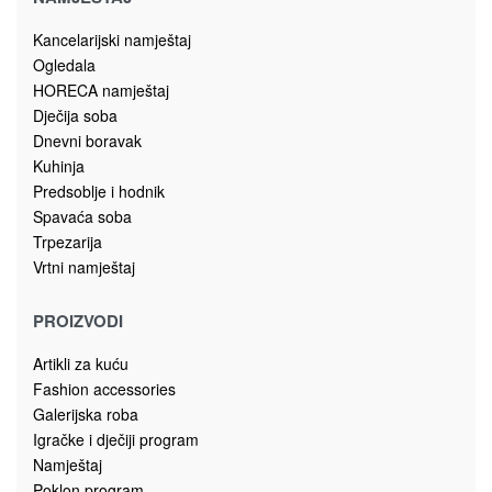
Magistralni put, bb
78430 Prnjavor
Bosna i Hercegovina
sagadoo@gmail.com
+387 51 645 030
065/ 332 – 400
Dostavljamo unutar Bosne i Hercegovine po dogovoru.