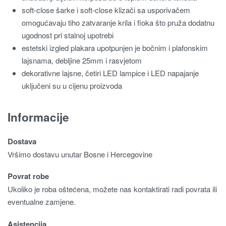
soft-close šarke i soft-close klizači sa usporivačem
omogućavaju tiho zatvaranje krila i fioka što pruža dodatnu
ugodnost pri stalnoj upotrebi
estetski izgled plakara upotpunjen je bočnim i plafonskim
lajsnama, debljine 25mm i rasvjetom
dekorativne lajsne, četiri LED lampice i LED napajanje
uključeni su u cijenu proizvoda
Informacije
Dostava
Vršimo dostavu unutar Bosne i Hercegovine
Povrat robe
Ukoliko je roba oštećena, možete nas kontaktirati radi povrata ili
eventualne zamjene.
Asistencija