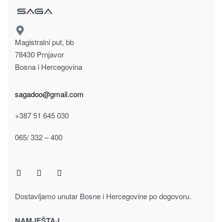
Kolekcija spavaća soba INVICTUS
KOMODA INVICTUS K32/IC
895.00
KM
Dodaj u korpu
Kolekcija spavaća soba INVICTUS
PLAKAR INVICTUS P44-4OG/IC
2,310.00
KM
Dodaj u korpu