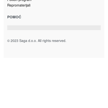
NAMJEŠTAJ
Kancelarijski namještaj
Ogledala
HORECA namještaj
Dječija soba
Dnevni boravak
Kuhinja
Predsoblje i hodnik
Spavaća soba
Trpezarija
Vrtni namještaj
PROIZVODI
Artikli za kuću
Fashion accessories
Galerijska roba
Igračke i dječiji program
Namještaj