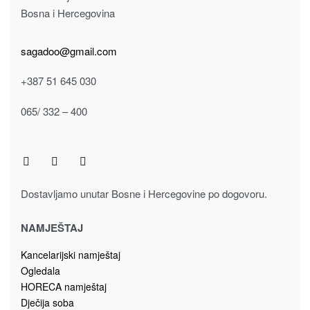
NAMJEŠTAJ
Kancelarijski namještaj
Ogledala
HORECA namještaj
Dječija soba
Dnevni boravak
Kuhinja
Predsoblje i hodnik
Spavaća soba
Trpezarija
Vrtni namještaj
PROIZVODI
Artikli za kuću
Fashion accessories
Galerijska roba
Igračke i dječiji program
Namještaj