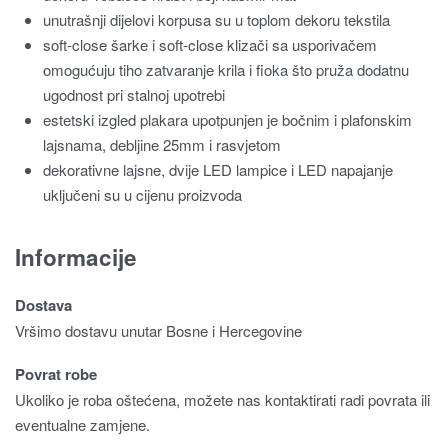
unutrašnji dijelovi korpusa su u toplom dekoru tekstila
soft-close šarke i soft-close klizači sa usporivačem
omogućuju tiho zatvaranje krila i fioka što pruža dodatnu
ugodnost pri stalnoj upotrebi
estetski izgled plakara upotpunjen je bočnim i plafonskim
lajsnama, debljine 25mm i rasvjetom
dekorativne lajsne, dvije LED lampice i LED napajanje
uključeni su u cijenu proizvoda
Informacije
Dostava
Vršimo dostavu unutar Bosne i Hercegovine
Povrat robe
Ukoliko je roba oštećena, možete nas kontaktirati radi povrata ili
eventualne zamjene.