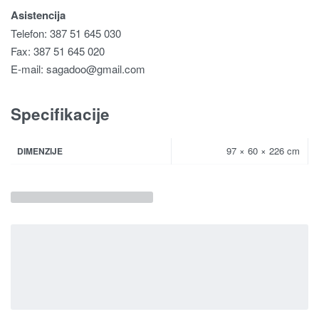
Asistencija
Telefon: 387 51 645 030
Fax: 387 51 645 020
E-mail:
sagadoo@gmail.com
Specifikacije
97 × 60 × 226 cm
DIMENZIJE
Povezani proizvodi
Kolekcija spavaća soba INVICTUS
PLAKAR INVICTUS P76/IC
3,355.00
KM
Dodaj u korpu