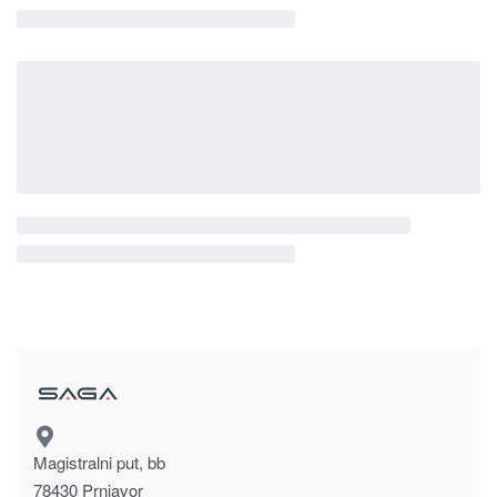
Magistralni put, bb
78430 Prnjavor
Bosna i Hercegovina
sagadoo@gmail.com
+387 51 645 030
065/ 332 – 400
Dostavljamo unutar Bosne i Hercegovine po dogovoru.