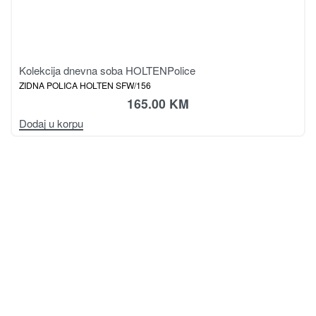
Kolekcija dnevna soba HOLTEN
Police
ZIDNA POLICA HOLTEN SFW/156
165.00
KM
Dodaj u korpu
Magistralni put, bb
78430 Prnjavor
Bosna i Hercegovina
sagadoo@gmail.com