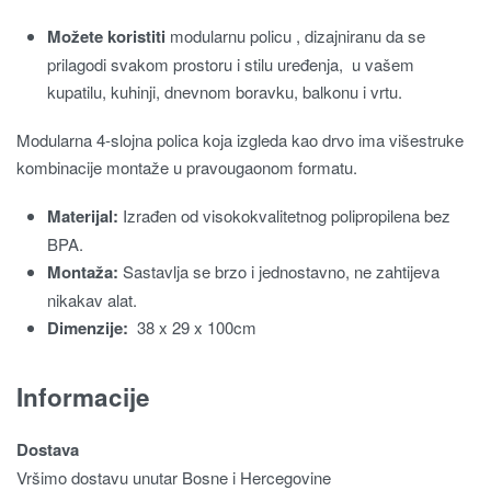
Možete koristiti
modularnu policu , dizajniranu da se
prilagodi svakom prostoru i stilu uređenja, u vašem
kupatilu, kuhinji, dnevnom boravku, balkonu i vrtu.
Modularna 4-slojna polica koja izgleda kao drvo ima višestruke
kombinacije montaže u pravougaonom formatu.
Materijal:
Izrađen od visokokvalitetnog polipropilena bez
BPA.
Montaža:
Sastavlja se brzo i jednostavno, ne zahtijeva
nikakav alat.
Dimenzije:
38 x 29 x 100cm
Informacije
Dostava
Vršimo dostavu unutar Bosne i Hercegovine