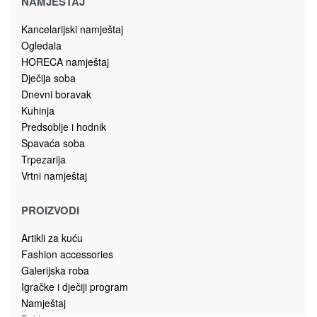
NAMJEŠTAJ
Kancelarijski namještaj
Ogledala
HORECA namještaj
Dječija soba
Dnevni boravak
Kuhinja
Predsoblje i hodnik
Spavaća soba
Trpezarija
Vrtni namještaj
PROIZVODI
Artikli za kuću
Fashion accessories
Galerijska roba
Igračke i dječiji program
Namještaj