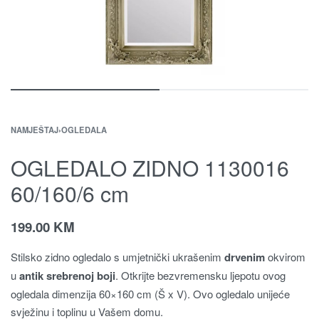
NAMJEŠTAJ
›
OGLEDALA
OGLEDALO ZIDNO 1130016
60/160/6 cm
199.00
KM
Stilsko zidno ogledalo s umjetnički ukrašenim
drvenim
okvirom
u
antik srebrenoj boji
. Otkrijte bezvremensku ljepotu ovog
ogledala dimenzija 60×160 cm (Š x V). Ovo ogledalo unijeće
svježinu i toplinu u Vašem domu.