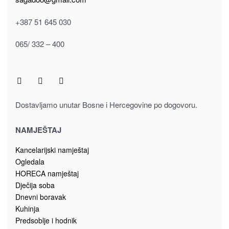
Kolekcija spavaća soba GALA
Ogledala
OGLEDALO OG/GL
160.00
KM
Dodaj u korpu