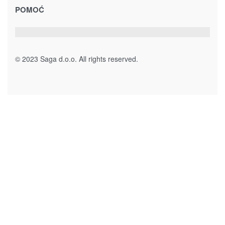
7.00
KM
Dodaj u korpu
Magistralni put, bb
78430 Prnjavor
Bosna i Hercegovina
sagadoo@gmail.com
+387 51 645 030
065/ 332 – 400