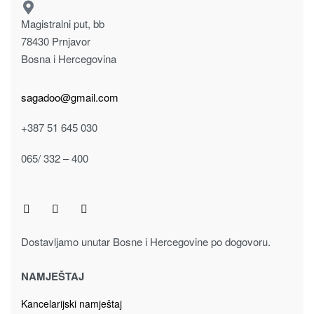
Poklon za njega
Poklon za nju
Stoni satovi
SAT MINI BUDILNIK METALNI 913-1813
9.00
KM
Dodaj u korpu