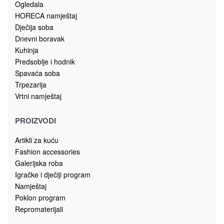
Dekoracije
Poklon za nju
Stalci za nakit
MANEKEN/STALAK ZA NAKIT 26cm 9138666
Pročitaj više
Kozmetička ogledala
Poklon za nju
DŽEPNO OGLEDALO NA PREKLOP 9139770 – MISTIČNO OKO ART