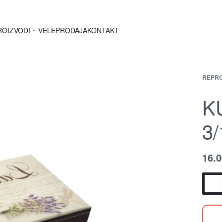
ROIZVODI
VELEPRODAJA
KONTAKT
REPRO
K
3/
16.