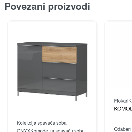
Povezani proizvodi
Fiokari
K
KOMOD
Kolekcija spavaća soba
Odaberi 
ONYX
Komode za spavaću sobu