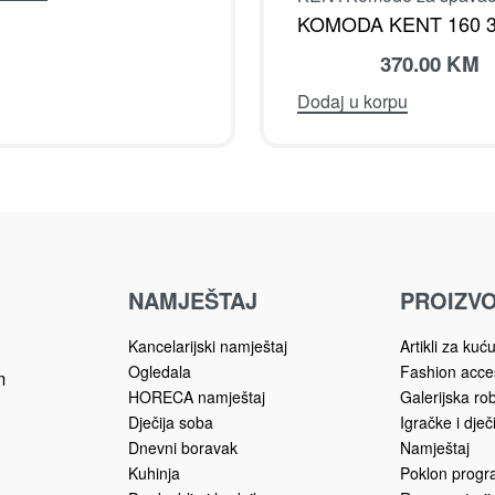
KOMODA KENT 160 
370.00
KM
Dodaj u korpu
NAMJEŠTAJ
PROIZVO
Kancelarijski namještaj
Artikli za kuć
Ogledala
Fashion acce
m
HORECA namještaj
Galerijska ro
Dječija soba
Igračke i dječ
Dnevni boravak
Namještaj
Kuhinja
Poklon prog