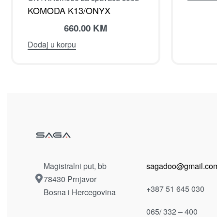
KOMODA K13/ONYX
660.00
KM
Dodaj u korpu
Magistralni put, bb
sagadoo@gmail.co
78430 Prnjavor
+387 51 645 030
Bosna i Hercegovina
065/ 332 – 400