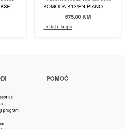
3K3F
KOMODA K13/PN PIANO
575.00
KM
Dodaj u korpu
DI
POMOĆ
u
ssories
ba
iji program
ram