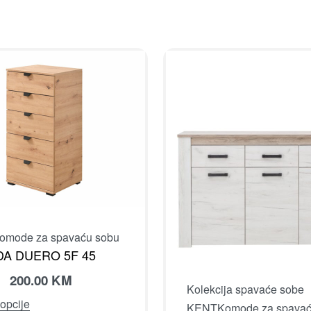
omode za spavaću sobu
A DUERO 5F 45
200.00
KM
Kolekcija spavaće sobe
opcije
KENT
Komode za spavać