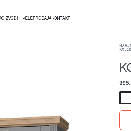
ROIZVODI
VELEPRODAJA
KONTAKT
NAMJ
KOLEK
K
995