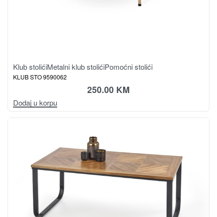
Klub stolići
Metalni klub stolići
Pomoćni stolići
KLUB STO 9590062
250.00
KM
Dodaj u korpu