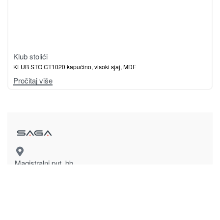
Klub stolići
KLUB STO CT1020 kapućino, visoki sjaj, MDF
Pročitaj više
Magistralni put, bb
78430 Prnjavor
Bosna i Hercegovina
sagadoo@gmail.com