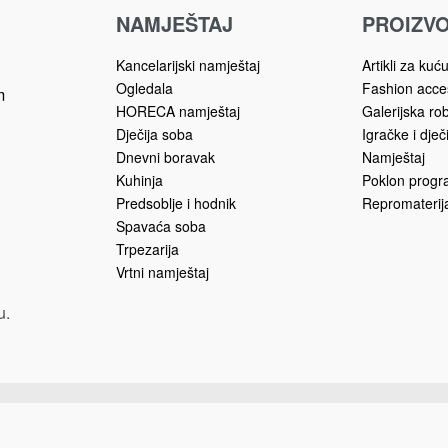
TO VIDA-KLS
355.00
KM
 korpu
NAMJEŠTAJ
PROIZVO
Kancelarijski namještaj
Artikli za kuć
Ogledala
Fashion acce
m
HORECA namještaj
Galerijska ro
Dječija soba
Igračke i dječ