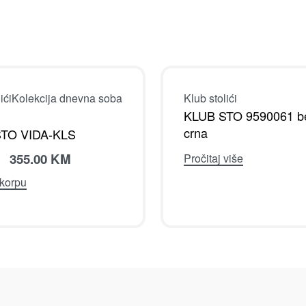
Klub stolići
KLUB STO 9590061 be
crna
Pročitaj više
ići
Kolekcija dnevna soba