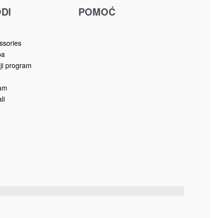
EVERGREEN
KLUB STO EVERGREEN
EG-KLS
485.00
KM
Dodaj u korpu
DI
POMOĆ
u
ssories
ba
iji program