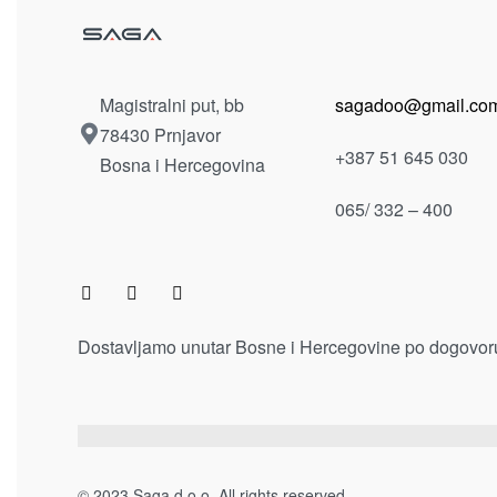
PIANO
VIDA
KLUB STO KLS-2F/PN
KLUB S
PIANO
440.00
KM
Dodaj u
Odaberi opcije
Magistralni put, bb
sagadoo@gmail.co
78430 Prnjavor
+387 51 645 030