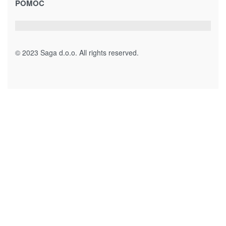
KERAMIČKA KASICA FRANCUSKI BULDOG 913-1796 crna, bijela
31.00
KM
Dodaj u korpu