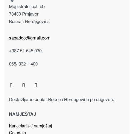
Keramičke kasice
KERAMIČKA KASICA MEDO 913-1798 plavi, žuti, pink
21.00
KM
Dodaj u korpu