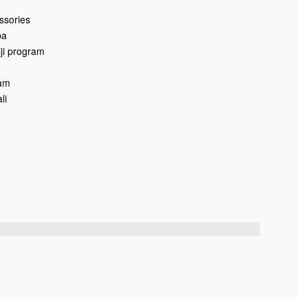
Dodaj u korpu
DI
POMOĆ
u
ssories
ba
iji program
ram
li