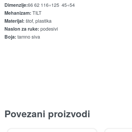
Dimenzije:
66
62
116÷125
45÷54
Mehanizam:
TILT
Materijal:
štof, plastika
Naslon za ruke:
podesivi
Boja:
tamno siva
Povezani proizvodi