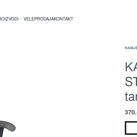
ROIZVODI
VELEPRODAJA
KONTAKT
NAMJ
K
ST
ta
370