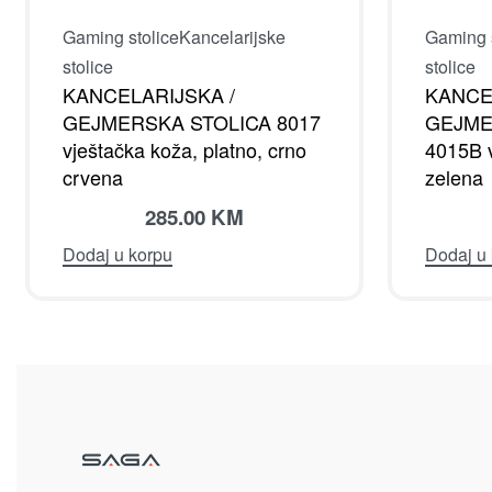
Gaming stolice
Kancelarijske
Gaming s
stolice
stolice
KANCELARIJSKA /
KANCE
GEJMERSKA STOLICA 8017
GEJME
vještačka koža, platno, crno
4015B v