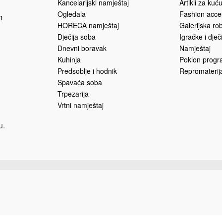
Dodaj u korpu
265.00
KM
 korpu
NAMJEŠTAJ
PROIZVO
Kancelarijski namještaj
Artikli za kuć
Ogledala
Fashion acce
m
HORECA namještaj
Galerijska ro
Dječija soba
Igračke i dječ
Dnevni boravak
Namještaj
Kuhinja
Poklon prog
Predsoblje i hodnik
Repromaterija