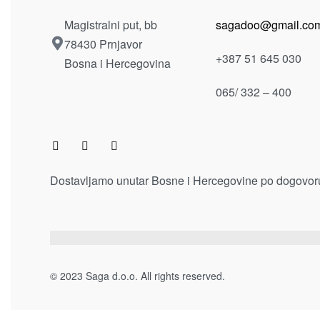
crvena
zelena
285.00
KM
Dodaj u korpu
Dodaj u
Magistralni put, bb
sagadoo@gmail.co
78430 Prnjavor
+387 51 645 030
Bosna i Hercegovina
065/ 332 – 400