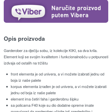
Opis proizvoda
Garderober za dječiju sobu, iz kolekcije KIKI, sa dva krila.
Element koji se svojim kvalitetom i funkcionalnošću u potpunosti
izdvaja od ostalih na tržištu
front elementa je od univera, a vi možete izabrati jednu od
boja iz naše palete
korpus elementa izrađen je od univera, a vi možete izabrati
jednu od boja iz naše palete
element ima četiri faha i garderobnu šipku
sa policama F40 koje su dio dodatne opreme imate
mogućnost da garderober učinite još preglednijim i