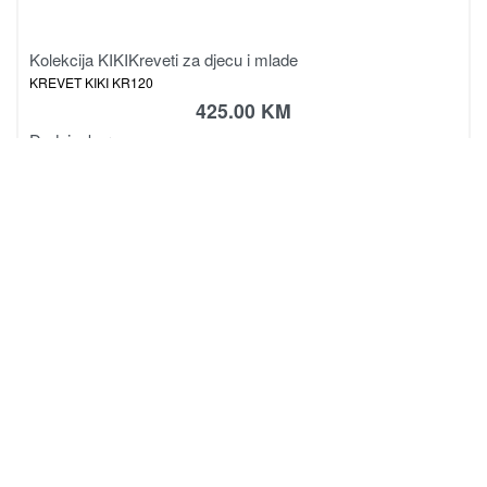
Kolekcija KIKI
Kreveti za djecu i mlade
KREVET KIKI KR120
425.00
KM
Dodaj u korpu
Magistralni put, bb
78430 Prnjavor
Bosna i Hercegovina
sagadoo@gmail.com
+387 51 645 030