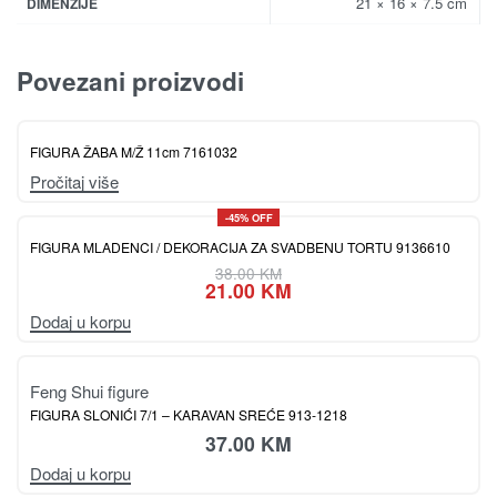
21 × 16 × 7.5 cm
DIMENZIJE
Povezani proizvodi
FIGURA ŽABA M/Ž 11cm 7161032
Pročitaj više
-45% OFF
FIGURA MLADENCI / DEKORACIJA ZA SVADBENU TORTU 9136610
38.00
KM
21.00
KM
Dodaj u korpu
Feng Shui figure
FIGURA SLONIĆI 7/1 – KARAVAN SREĆE 913-1218
37.00
KM
Dodaj u korpu