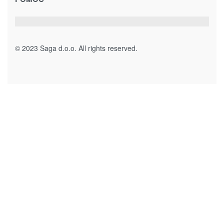
Dnevni boravak
Kuhinja
Predsoblje i hodnik
Spavaća soba
Trpezarija
Vrtni namještaj
PROIZVODI
Artikli za kuću
Fashion accessories
Galerijska roba
Igračke i dječiji program
Namještaj
Poklon program
Repromaterijali
POMOĆ