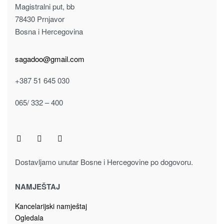
Barske stolice
BARSKA STOLICA 1080182, SIVA
170.00
KM
Dodaj u korpu
Magistralni put, bb