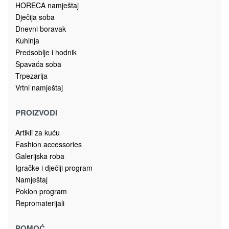
78430 Prnjavor
Bosna i Hercegovina
sagadoo@gmail.com
+387 51 645 030
065/ 332 – 400
Dostavljamo unutar Bosne i Hercegovine po dogovoru.
NAMJEŠTAJ
Kancelarijski namještaj
Ogledala
HORECA namještaj
Dječija soba