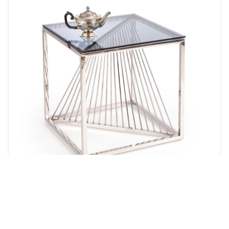
Metalni klub stolići
KLUB STO 9590018 hromirani čelik, kaljeno staklo u boji
485.00
KM