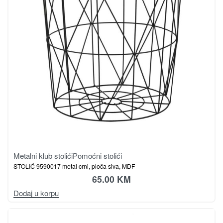
Metalni klub stolići
Pomoćni stolići
STOLIĆ 9590017 metal crni, ploča siva, MDF
65.00
KM
Dodaj u korpu