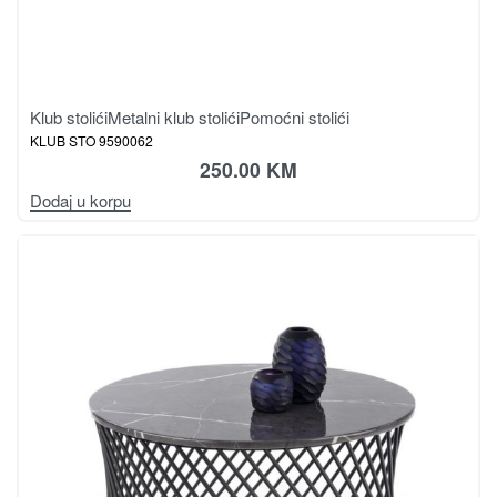
Klub stolići
Metalni klub stolići
Pomoćni stolići
KLUB STO 9590062
250.00
KM
Dodaj u korpu